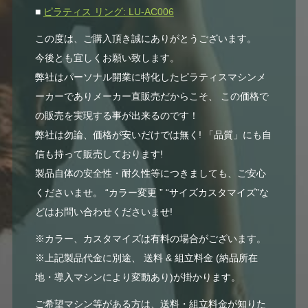
■
ピラティス リング: LU-AC006
この度は、ご購入頂き誠にありがとうございます。
今後とも宜しくお願い致します。
弊社はパーソナル開業に特化したピラティスマシンメ
ーカーでありメーカー直販売だからこそ、 この価格で
の販売を実現する事が出来るのです！
弊社は勿論、価格が安いだけでは無く! 「品質」にも自
信も持って販売しております!
製品自体の安全性・耐久性等につきましても、ご安心
くださいませ。 “カラー変更 ” “サイズカスタマイズ”な
どはお問い合わせくださいませ!
※カラー、カスタマイズは有料の場合がございます。
※上記製品代金に別途、 送料 & 組立料金 (納品所在
地・導入マシンにより変動あり)が掛かります。
ご希望マシン等がある方は、送料・組立料金が知りた