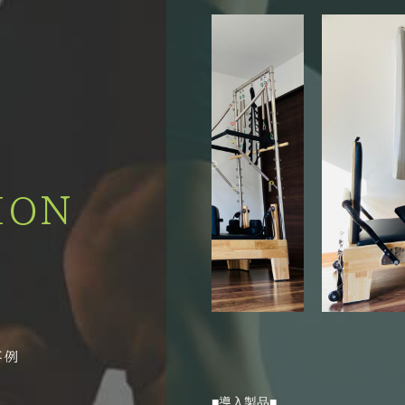
ION
■導入製品■