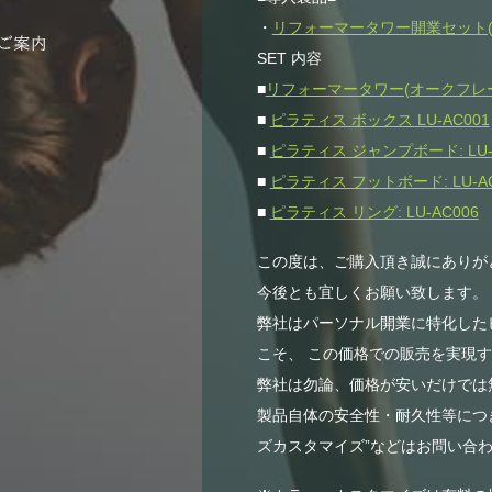
・
リフォーマータワー開業セット(
SET 内容
■
リフォーマータワー(オークフレ
■
ピラティス ボックス LU-AC001
■
ピラティス ジャンプボード: LU-
■
ピラティス フットボード: LU-AC
■
ピラティス リング: LU-AC006
この度は、ご購入頂き誠にありが
今後とも宜しくお願い致します。
弊社はパーソナル開業に特化した
こそ、 この価格での販売を実現
弊社は勿論、価格が安いだけでは無
製品自体の安全性・耐久性等につき
ズカスタマイズ”などはお問い合わ