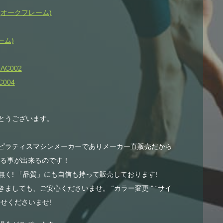
オークフレーム)
ーム)
AC002
004
とうございます。
ピラティスマシンメーカーでありメーカー直販売だから
する事が出来るのです！
く! 「品質」にも自信も持って販売しております!
ましても、ご安心くださいませ。 “カラー変更 ” “サイ
せくださいませ!