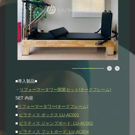
■導入製品■
・
リフォーマータワー開業セット(オークフレーム)
SET 内容
■
リフォーマータワー(オークフレーム)
■
ピラティス ボックス LU-AC001
■
ピラティス ジャンプボード: LU-AC002
■
ピラティス フットボード: LU-AC004