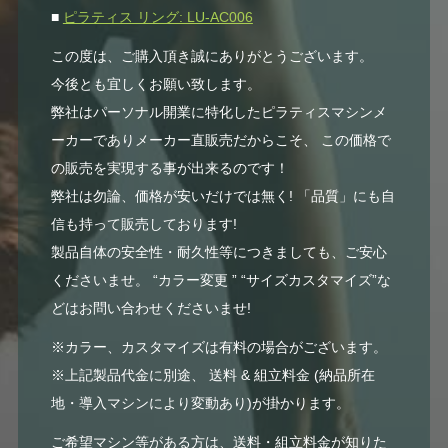
■
ピラティス リング: LU-AC006
この度は、ご購入頂き誠にありがとうございます。
今後とも宜しくお願い致します。
弊社はパーソナル開業に特化したピラティスマシンメ
ーカーでありメーカー直販売だからこそ、 この価格で
の販売を実現する事が出来るのです！
弊社は勿論、価格が安いだけでは無く! 「品質」にも自
信も持って販売しております!
製品自体の安全性・耐久性等につきましても、ご安心
くださいませ。 “カラー変更 ” “サイズカスタマイズ”な
どはお問い合わせくださいませ!
※カラー、カスタマイズは有料の場合がございます。
※上記製品代金に別途、 送料 & 組立料金 (納品所在
地・導入マシンにより変動あり)が掛かります。
ご希望マシン等がある方は、送料・組立料金が知りた