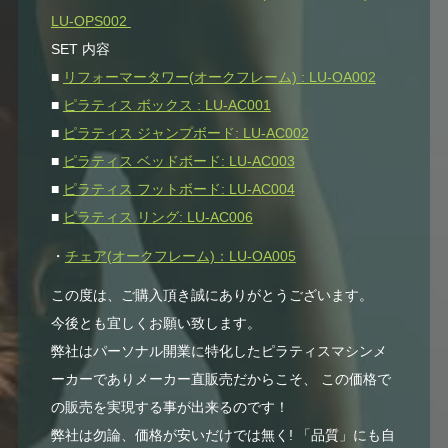
LU-OPS002
SET 内容
■
リフォーマータワー(オークフレーム) : LU-OA002
■
ピラティス ボックス : LU-AC001
■
ピラティス ジャンプボード: LU-AC002
■
ピラティス ベッドボード: LU-AC003
■
ピラティス フットボード: LU-AC004
■
ピラティス リング: LU-AC006
・
チェア(オークフレーム)：LU-OA005
この度は、ご購入頂き誠にありがとうございます。
今後とも宜しくお願い致します。
弊社はパーソナル開業に特化したピラティスマシンメ
ーカーでありメーカー直販売だからこそ、 この価格で
の販売を実現する事が出来るのです！
弊社は勿論、価格が安いだけでは無く! 「品質」にも自