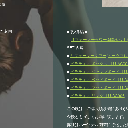
■導入製品■
・
リフォーマータワー開業セット(オー
SET 内容
■
リフォーマータワー(オークフレーム)
■
ピラティス ボックス : LU-AC00
■
ピラティス ジャンプボード: LU-
■
ピラティス ベッドボード: LU-AC
■
ピラティス フットボード: LU-AC
■
ピラティス リング: LU-AC006
この度は、ご購入頂き誠にありが
今後とも宜しくお願い致します。
弊社はパーソナル開業に特化した