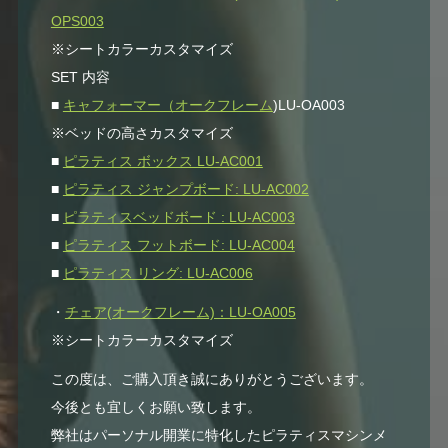
OPS003
※シートカラーカスタマイズ
SET 内容
■
キャフォーマー（オークフレーム
)LU-OA003
※ベッドの高さカスタマイズ
■
ピラティス ボックス LU-AC001
■
ピラティス ジャンプボード: LU-AC002
■
ピラティスベッドボード : LU-AC003
■
ピラティス フットボード: LU-AC004
■
ピラティス リング: LU-AC006
・
チェア(オークフレーム)：LU-OA005
※シートカラーカスタマイズ
この度は、ご購入頂き誠にありがとうございます。
今後とも宜しくお願い致します。
弊社はパーソナル開業に特化したピラティスマシンメ