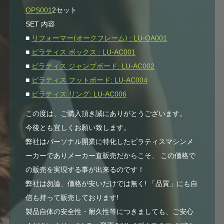
OPS001
2セット
SET 内容
■
リフォーマー(オークフレーム) : LU-OA001
■
ピラティス ボックス : LU-AC001
■
ピラティス ジャンプボード: LU-AC002
■
ピラティス フットボード: LU-AC004
■
ピラティス リング: LU-AC006
この度は、ご購入頂き誠にありがとうございます。
今後とも宜しくお願い致します。
弊社はパーソナル開業に特化したピラティスマシンメ
ーカーでありメーカー直販売だからこそ、 この価格で
の販売を実現する事が出来るのです！
弊社は勿論、価格が安いだけでは無く! 「品質」にも自
信も持って販売しております!
製品自体の安全性・耐久性等につきましても、ご安心