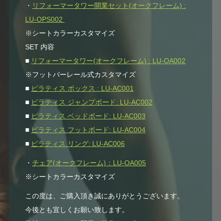
・
リフォーマータワー開業セット(オークフレーム) :
LU-OPS002
※シートカラーカスタマイズ
SET 内容
■
リフォーマータワー(オークフレーム) : LU-OA002
※フットバーレール式カスタマイズ
■
ピラティス ボックス : LU-AC001
■
ピラティス ジャンプボード: LU-AC002
■
ピラティス ベッドボード: LU-AC003
■
ピラティス フットボード: LU-AC004
■
ピラティス リング: LU-AC006
・
チェア(オークフレーム)：LU-OA005
※シートカラーカスタマイズ
この度は、ご購入頂き誠にありがとうございます。
今後とも宜しくお願い致します。