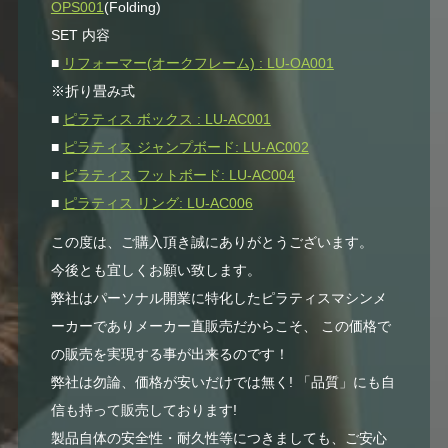
OPS001
(Folding)
SET 内容
■
リフォーマー(オークフレーム) : LU-OA001
※折り畳み式
■
ピラティス ボックス : LU-AC001
■
ピラティス ジャンプボード: LU-AC002
■
ピラティス フットボード: LU-AC004
■
ピラティス リング: LU-AC006
この度は、ご購入頂き誠にありがとうございます。
今後とも宜しくお願い致します。
弊社はパーソナル開業に特化したピラティスマシンメ
ーカーでありメーカー直販売だからこそ、 この価格で
の販売を実現する事が出来るのです！
弊社は勿論、価格が安いだけでは無く! 「品質」にも自
信も持って販売しております!
製品自体の安全性・耐久性等につきましても、ご安心