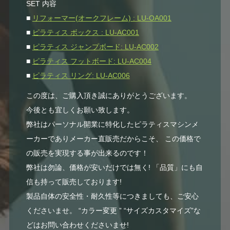
SET 内容
■
リフォーマー(オークフレーム) : LU-OA001
■
ピラティス ボックス : LU-AC001
■
ピラティス ジャンプボード: LU-AC002
■
ピラティス フットボード: LU-AC004
■
ピラティス リング: LU-AC006
この度は、ご購入頂き誠にありがとうございます。
今後とも宜しくお願い致します。
弊社はパーソナル開業に特化したピラティスマシンメ
ーカーでありメーカー直販売だからこそ、 この価格で
の販売を実現する事が出来るのです！
弊社は勿論、価格が安いだけでは無く! 「品質」にも自
信も持って販売しております!
製品自体の安全性・耐久性等につきましても、ご安心
くださいませ。 “カラー変更 ” “サイズカスタマイズ”な
どはお問い合わせくださいませ!