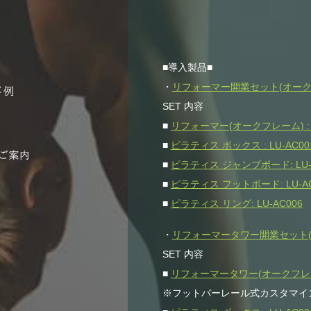
■導入製品■
・
リフォーマー開業セット(オークフレー
SET 内容
■
リフォーマー(オークフレーム) : L
■
ピラティス ボックス : LU-AC00
■
ピラティス ジャンプボード: LU-
■
ピラティス フットボード: LU-AC
■
ピラティス リング: LU-AC006
・
リフォーマータワー開業セット(オー
SET 内容
■
リフォーマータワー(オークフレーム)
※フットバーレール式カスタマイ