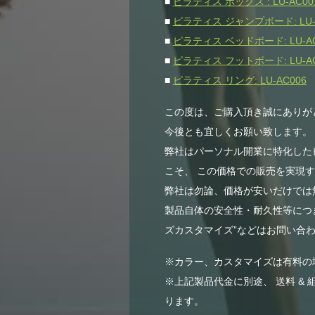
■
ピラティス ボックス : LU-AC00
■
ピラティス ジャンプボード: LU-
■
ピラティス ベッドボード: LU-AC
■
ピラティス フットボード: LU-AC
■
ピラティス リング: LU-AC006
この度は、ご購入頂き誠にありが
今後とも宜しくお願い致します。
弊社はパーソナル開業に特化した
こそ、 この価格での販売を実現
弊社は勿論、価格が安いだけでは無
製品自体の安全性・耐久性等につき
ズカスタマイズ”などはお問い合わ
※カラー、カスタマイズは有料の
※上記製品代金に別途、 送料 & 
ります。