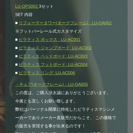
LU-OPS002
3セット
SET 内容
■
リフォーマータワー(オークフレーム) : LU-OA002
※フットバーレール式カスタマイズ
■
ピラティス ボックス : LU-AC001
■
ピラティス ジャンプボード: LU-AC002
■
ピラティス ベッドボード: LU-AC003
■
ピラティス フットボード: LU-AC004
■
ピラティス リング: LU-AC006
・チェア(オークフレーム)：LU-OA005
この度は、ご購入頂き誠にありがとうございます。
今後とも宜しくお願い致します。
弊社はパーソナル開業に特化したピラティスマシンメ
ーカーでありメーカー直販売だからこそ、 この価格で
の販売を実現する事が出来るのです！