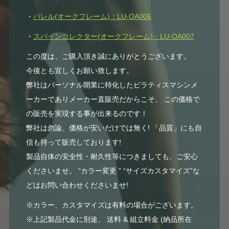
・
バレル(オークフレーム)：LU-OA006
・
スパインコレクター(オークフレーム)：LU-OA007
この度は、ご購入頂き誠にありがとうございます。
今後とも宜しくお願い致します。
弊社はパーソナル開業に特化したピラティスマシンメ
ーカーでありメーカー直販売だからこそ、 この価格で
の販売を実現する事が出来るのです！
弊社は勿論、価格が安いだけでは無く! 「品質」にも自
信も持って販売しております!
製品自体の安全性・耐久性等につきましても、ご安心
くださいませ。 “カラー変更 ” “サイズカスタマイズ”な
どはお問い合わせくださいませ!
※カラー、カスタマイズは有料の場合がございます。
※上記製品代金に別途、 送料 & 組立料金 (納品所在