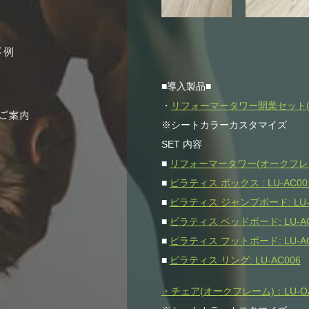
■導入製品■
・
リフォーマータワー開業セット(オー
※シートカラーカスタマイズ
SET 内容
■
リフォーマータワー(オークフレーム)
■
ピラティス ボックス : LU-AC00
■
ピラティス ジャンプボード: LU-
■
ピラティス ベッドボード: LU-AC
■
ピラティス フットボード: LU-AC
■
ピラティス リング: LU-AC006
・チェア(オークフレーム)：LU-OA