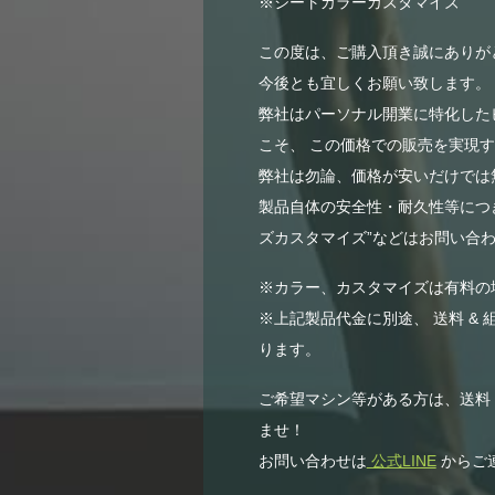
※シートカラーカスタマイズ
この度は、ご購入頂き誠にありが
今後とも宜しくお願い致します。
弊社はパーソナル開業に特化した
こそ、 この価格での販売を実現
弊社は勿論、価格が安いだけでは無
製品自体の安全性・耐久性等につき
ズカスタマイズ”などはお問い合わ
※カラー、カスタマイズは有料の
※上記製品代金に別途、 送料 & 
ります。
ご希望マシン等がある方は、送料
ませ！
お問い合わせは
公式LINE
からご