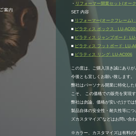
・
リフォーマー開業セット(オークフレー
SET 内容
■
リフォーマー(オークフレーム) : L
■
ピラティス ボックス : LU-AC00
■
ピラティス ジャンプボード: LU-
■
ピラティス フットボード: LU-AC
■
ピラティス リング: LU-AC006
この度は、ご購入頂き誠にありが
今後とも宜しくお願い致します。
弊社はパーソナル開業に特化した
こそ、 この価格での販売を実現
弊社は勿論、価格が安いだけでは無
製品自体の安全性・耐久性等につき
ズカスタマイズ”などはお問い合わ
※カラー、カスタマイズは有料の