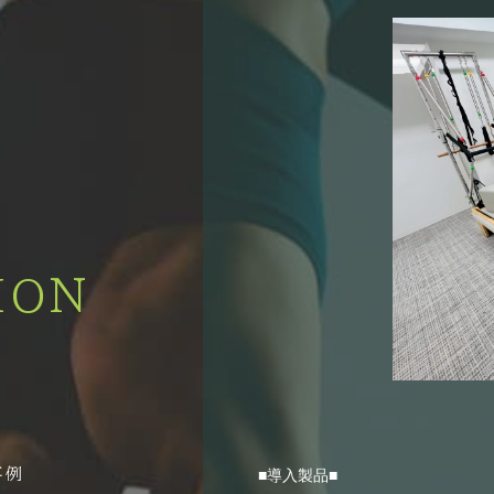
ION
■導入製品■