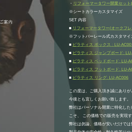
・
リフォーマータワー開業セット(オー
※シートカラーカスタマイズ
SET 内容
■
リフォーマータワー(オークフレーム)
※フットバーレール式カスタマイ
■
ピラティス ボックス : LU-AC00
■
ピラティス ジャンプボード: LU-
■
ピラティス ベッドボード: LU-AC
■
ピラティス フットボード: LU-AC
■
ピラティス リング: LU-AC006
この度は、ご購入頂き誠にありが
今後とも宜しくお願い致します。
弊社はパーソナル開業に特化した
こそ、 この価格での販売を実現
弊社は勿論、価格が安いだけでは無
製品自体の安全性・耐久性等につき