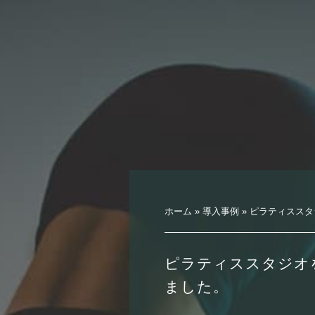
ホーム
»
導入事例
»
ピラティススタ
ピラティススタジオ
ました。