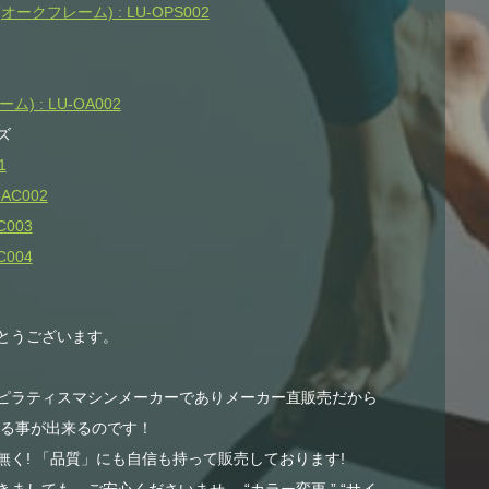
クフレーム) : LU-OPS002
 : LU-OA002
ズ
1
AC002
003
004
とうございます。
ピラティスマシンメーカーでありメーカー直販売だから
する事が出来るのです！
く! 「品質」にも自信も持って販売しております!
ましても、ご安心くださいませ。 “カラー変更 ” “サイ