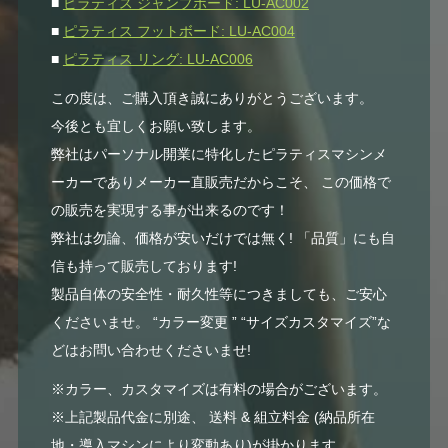
■
ピラティス ジャンプボード: LU-AC002
■
ピラティス フットボード: LU-AC004
■
ピラティス リング: LU-AC006
この度は、ご購入頂き誠にありがとうございます。
今後とも宜しくお願い致します。
弊社はパーソナル開業に特化したピラティスマシンメ
ーカーでありメーカー直販売だからこそ、 この価格で
の販売を実現する事が出来るのです！
弊社は勿論、価格が安いだけでは無く! 「品質」にも自
信も持って販売しております!
製品自体の安全性・耐久性等につきましても、ご安心
くださいませ。 “カラー変更 ” “サイズカスタマイズ”な
どはお問い合わせくださいませ!
※カラー、カスタマイズは有料の場合がございます。
※上記製品代金に別途、 送料 & 組立料金 (納品所在
地・導入マシンにより変動あり)が掛かります。