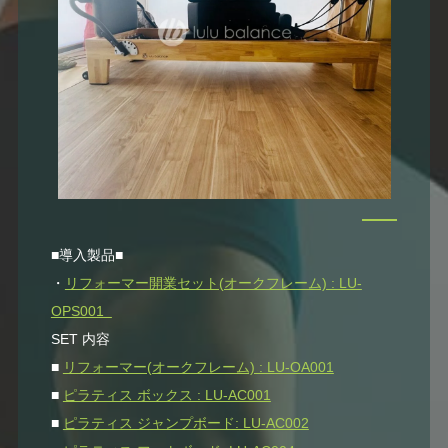
■導入製品■
・
リフォーマー開業セット(オークフレーム) : LU-
OPS001
SET 内容
■
リフォーマー(オークフレーム) : LU-OA001
■
ピラティス ボックス : LU-AC001
■
ピラティス ジャンプボード: LU-AC002