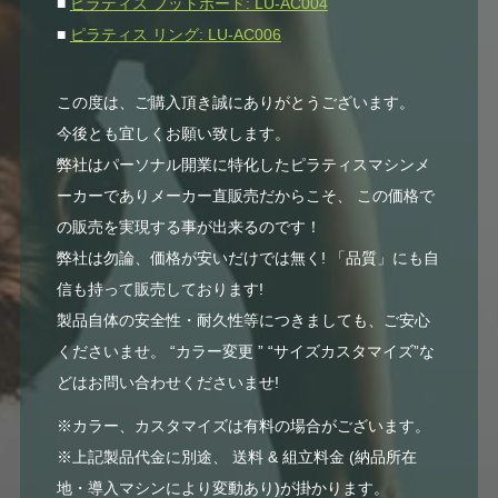
■
ピラティス フットボード: LU-AC004
■
ピラティス リング: LU-AC006
この度は、ご購入頂き誠にありがとうございます。
今後とも宜しくお願い致します。
弊社はパーソナル開業に特化したピラティスマシンメ
ーカーでありメーカー直販売だからこそ、 この価格で
の販売を実現する事が出来るのです！
弊社は勿論、価格が安いだけでは無く! 「品質」にも自
信も持って販売しております!
製品自体の安全性・耐久性等につきましても、ご安心
くださいませ。 “カラー変更 ” “サイズカスタマイズ”な
どはお問い合わせくださいませ!
※カラー、カスタマイズは有料の場合がございます。
※上記製品代金に別途、 送料 & 組立料金 (納品所在
地・導入マシンにより変動あり)が掛かります。