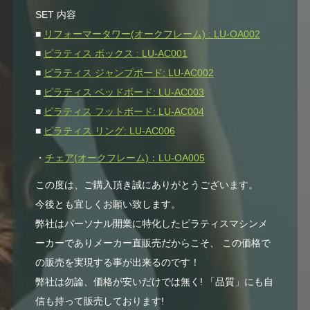
SET 内容
■
リフォーマータワー(オークフレーム) : LU-OA002
■
ピラティス ボックス : LU-AC001
■
ピラティス ジャンプボード: LU-AC002
■
ピラティス ベッドボード: LU-AC003
■
ピラティス フットボード: LU-AC004
■
ピラティス リング: LU-AC006
・
チェア(オークフレーム)：LU-OA005
この度は、ご購入頂き誠にありがとうございます。
今後とも宜しくお願い致します。
弊社はパーソナル開業に特化したピラティスマシンメ
ーカーでありメーカー直販売だからこそ、 この価格で
の販売を実現する事が出来るのです！
弊社は勿論、価格が安いだけでは無く! 「品質」にも自
信も持って販売しております!