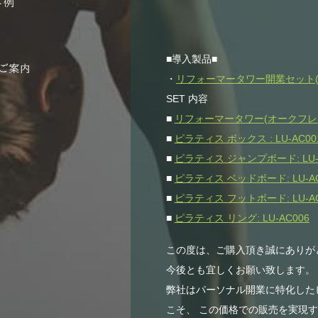
■導入製品■
・
リフォーマータワー開業セット(オー
SET 内容
■
リフォーマータワー(オークフレーム)
■
ピラティス ボックス : LU-AC00
■
ピラティス ジャンプボード: LU-
■
ピラティス ベッドボード: LU-AC
■
ピラティス フットボード: LU-AC
■
ピラティス リング: LU-AC006
この度は、ご購入頂き誠にありが
今後とも宜しくお願い致します。
弊社はパーソナル開業に特化した
こそ、 この価格での販売を実現