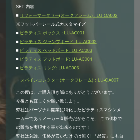
SET 内容
■
リフォーマータワー(オークフレーム) : LU-OA002
※フットバーレール式カスタマイズ
■
ピラティス ボックス : LU-AC001
■
ピラティス ジャンプボード: LU-AC002
■
ピラティス ベッドボード: LU-AC003
■
ピラティス フットボード: LU-AC004
■
ピラティス リング: LU-AC006
・
スパインコレクター(オークフレーム)：LU-OA007
この度は、ご購入頂き誠にありがとうございます。
今後とも宜しくお願い致します。
弊社はパーソナル開業に特化したピラティスマシンメ
ーカーでありメーカー直販売だからこそ、 この価格で
の販売を実現する事が出来るのです！
弊社は勿論、価格が安いだけでは無く! 「品質」にも自