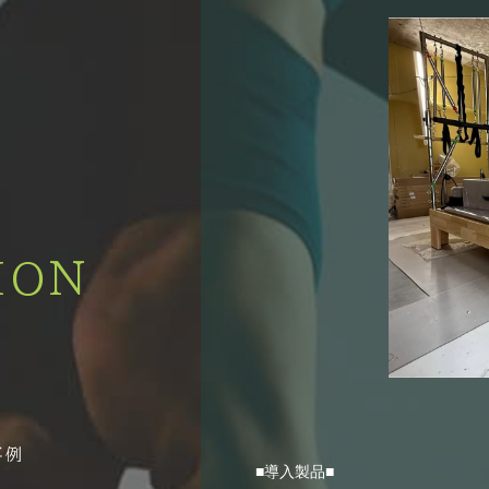
ION
■導入製品■