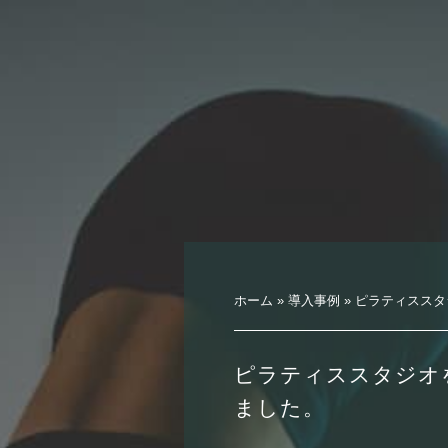
ホーム
»
導入事例
»
ピラティススタ
ピラティススタジオ
ました。