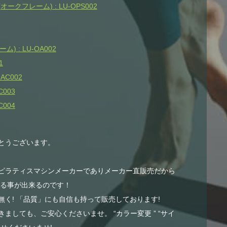
クフレーム) : LU-OPS002
 : LU-OA002
1
AC002
003
004
とうございます。
ピラティスマシンメーカーでありメーカー直販売だから
する事が出来るのです！
く! 「品質」にも自信も持って販売しております!
ましても、ご安心くださいませ。 “カラー変更 ” “サイ