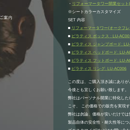
・
リフォーマータワー開業セット(オー
※シートカラーカスタマイズ
SET 内容
■
リフォーマータワー(オークフレーム)
■
ピラティス ボックス : LU-AC00
■
ピラティス ジャンプボード: LU-
■
ピラティス ベッドボード: LU-AC
■
ピラティス フットボード: LU-AC
■
ピラティス リング: LU-AC006
この度は、ご購入頂き誠にありが
今後とも宜しくお願い致します。
弊社はパーソナル開業に特化した
こそ、 この価格での販売を実現
弊社は勿論、価格が安いだけでは無
製品自体の安全性・耐久性等につき