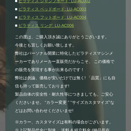
■
ピラティス ジャンプボード: LU-AC002
■
ピラティス ベッドボード: LU-AC003
■
ピラティス フットボード: LU-AC004
■
ピラティス リング: LU-AC006
この度は、ご購入頂き誠にありがとうございます。
今後とも宜しくお願い致します。
弊社はパーソナル開業に特化したピラティスマシンメ
ーカーでありメーカー直販売だからこそ、 この価格で
の販売を実現する事が出来るのです！
弊社は勿論、価格が安いだけでは無く! 「品質」にも自
信も持って販売しております!
製品自体の安全性・耐久性等につきましても、ご安心
くださいませ。 “カラー変更 ” “サイズカスタマイズ”な
どはお問い合わせくださいませ!
※カラー、カスタマイズは有料の場合がございます。
※上記製品代金に別途、 送料 & 組立料金 (納品所在