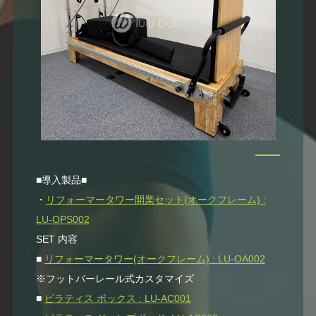
■導入製品■
・
リフォーマータワー開業セット(オークフレーム) :
LU-OPS002
SET 内容
■
リフォーマータワー(オークフレーム) : LU-OA002
※フットバーレール式カスタマイズ
■
ピラティス ボックス : LU-AC001