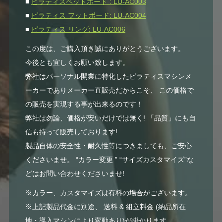
■
ピラティスベッドボード : LU-AC003
■
ピラティス フットボード: LU-AC004
■
ピラティス リング: LU-AC006
この度は、ご購入頂き誠にありがとうございます。
今後とも宜しくお願い致します。
弊社はパーソナル開業に特化したピラティスマシンメ
ーカーでありメーカー直販売だからこそ、 この価格で
の販売を実現する事が出来るのです！
弊社は勿論、価格が安いだけでは無く! 「品質」にも自
信も持って販売しております!
製品自体の安全性・耐久性等につきましても、ご安心
くださいませ。 “カラー変更 ” “サイズカスタマイズ”な
どはお問い合わせくださいませ!
※カラー、カスタマイズは有料の場合がございます。
※上記製品代金に別途、 送料 & 組立料金 (納品所在
地・導入マシンにより変動あり)が掛かります。