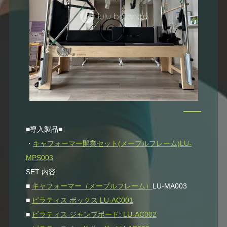
■導入製品■
・
キャフォーマー開業セット(メープルフレーム)LU-
MPS003
SET 内容
■
キャフォーマー（メープルフレーム）
LU-MA003
■
ピラティス ボックス LU-AC001
■
ピラティス ジャンプボード: LU-AC002