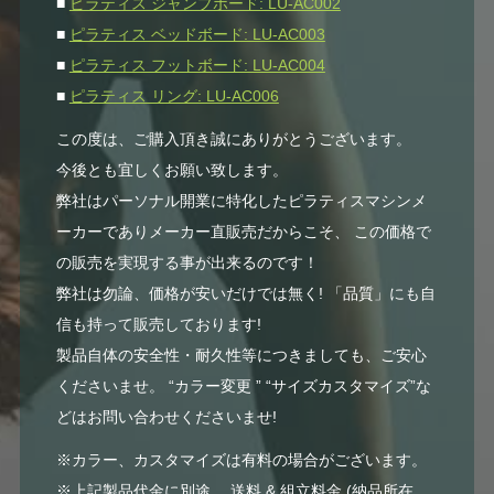
■
ピラティス ジャンプボード: LU-AC002
■
ピラティス ベッドボード: LU-AC003
■
ピラティス フットボード: LU-AC004
■
ピラティス リング: LU-AC006
この度は、ご購入頂き誠にありがとうございます。
今後とも宜しくお願い致します。
弊社はパーソナル開業に特化したピラティスマシンメ
ーカーでありメーカー直販売だからこそ、 この価格で
の販売を実現する事が出来るのです！
弊社は勿論、価格が安いだけでは無く! 「品質」にも自
信も持って販売しております!
製品自体の安全性・耐久性等につきましても、ご安心
くださいませ。 “カラー変更 ” “サイズカスタマイズ”な
どはお問い合わせくださいませ!
※カラー、カスタマイズは有料の場合がございます。
※上記製品代金に別途、 送料 & 組立料金 (納品所在