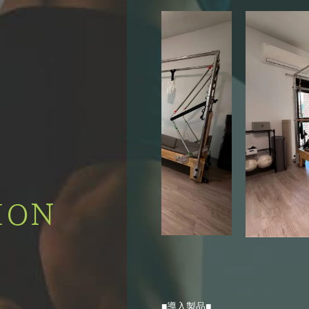
ION
■導入製品■