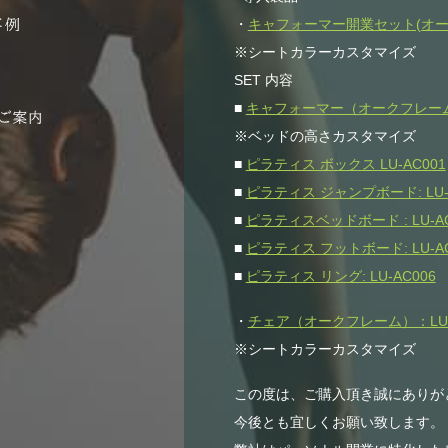
・
キャフォーマー開業セット(オークフ
※シートカラーカスタマイズ
SET 内容
■
キャフォーマー（オークフレー
※ベッドの高さカスタマイズ
■
ピラティス ボックス LU-AC001
■
ピラティス ジャンプボード: LU-
■
ピラティスベッドボード : LU-AC
■
ピラティス フットボード: LU-AC
■
ピラティス リング: LU-AC006
・
チェア（オークフレーム）：LU-
※シートカラーカスタマイズ
この度は、ご購入頂き誠にありが
今後とも宜しくお願い致します。