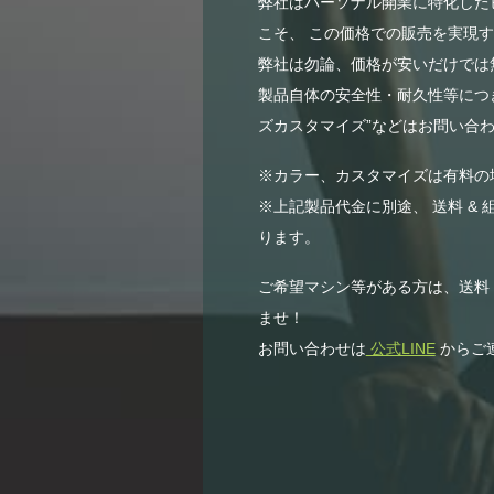
弊社はパーソナル開業に特化した
こそ、 この価格での販売を実現
弊社は勿論、価格が安いだけでは無
製品自体の安全性・耐久性等につき
ズカスタマイズ”などはお問い合わ
※カラー、カスタマイズは有料の
※上記製品代金に別途、 送料 & 
ります。
ご希望マシン等がある方は、送料
ませ！
お問い合わせは
公式LINE
からご