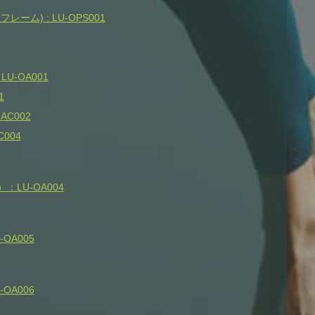
ム) : LU-OPS001
U-OA001
1
AC002
004
LU-OA004
OA005
OA006