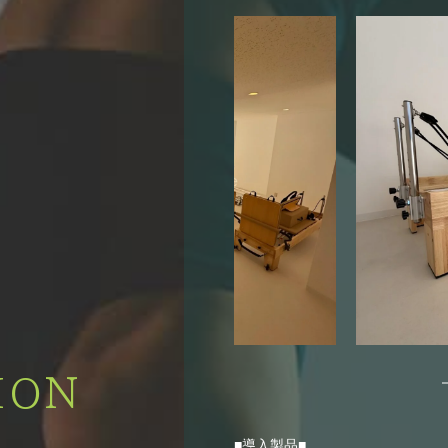
ION
■導入製品■