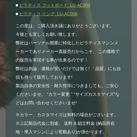
■
ピラティス フットボード: LU-AC004
■
ピラティス リング: LU-AC006
この度は、ご購入頂き誠にありがとうございます。
今後とも宜しくお願い致します。
弊社はパーソナル開業に特化したピラティスマシンメ
ーカーでありメーカー直販売だからこそ、 この価格で
の販売を実現する事が出来るのです！
弊社は勿論、価格が安いだけでは無く! 「品質」にも自
信も持って販売しております!
製品自体の安全性・耐久性等につきましても、ご安心
くださいませ。 “カラー変更 ” “サイズカスタマイズ”な
どはお問い合わせくださいませ!
※カラー、カスタマイズは有料の場合がございます。
※上記製品代金に別途、 送料 & 組立料金 (納品所在
地・導入マシンにより変動あり)が掛かります。