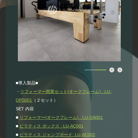
■導入製品■
・
リフォーマー開業セット(オークフレーム) : LU-
OPS001
（２セット）
SET 内容
■
リフォーマー(オークフレーム) : LU-OA001
■
ピラティス ボックス : LU-AC001
■
ピラティス ジャンプボード: LU-AC002