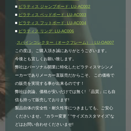
■
ピラティス ジャンプボード: LU-AC002
■
ピラティス ベッドボード: LU-AC003
■
ピラティス フットボード: LU-AC004
■
ピラティス リング: LU-AC006
スパインコレクター（オークフレーム）：LU-OA007
・
この度は、ご購入頂き誠にありがとうございます。
今後とも宜しくお願い致します。
弊社はパーソナル開業に特化したピラティスマシンメ
ーカーでありメーカー直販売だからこそ、 この価格で
の販売を実現する事が出来るのです！
弊社は勿論、価格が安いだけでは無く! 「品質」にも自
信も持って販売しております!
製品自体の安全性・耐久性等につきましても、ご安心
くださいませ。 “カラー変更 ” “サイズカスタマイズ”な
どはお問い合わせくださいませ!