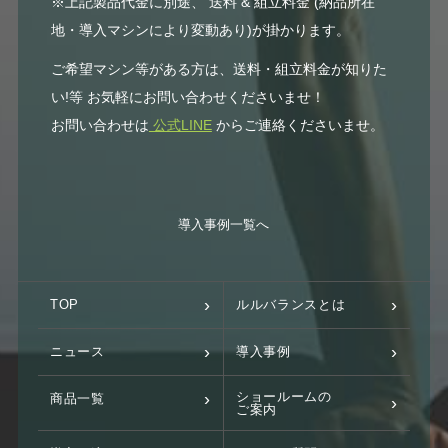
※上記製品代金に別途、 送料 & 組立料金 (納品所在
地・導入マシンにより変動あり)が掛かります。
ご希望マシン等がある方は、送料・組立料金が知りた
い!等 お気軽にお問い合わせくださいませ！
お問い合わせは
公式LINE
からご連絡くださいませ。
導入事例一覧へ
TOP
ルルバランスとは
ニュース
導入事例
ショールームの
商品一覧
ご案内