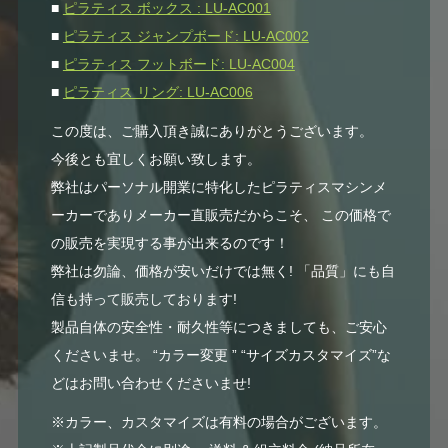
■
ピラティス ボックス : LU-AC001
■
ピラティス ジャンプボード: LU-AC002
■
ピラティス フットボード: LU-AC004
■
ピラティス リング: LU-AC006
この度は、ご購入頂き誠にありがとうございます。
今後とも宜しくお願い致します。
弊社はパーソナル開業に特化したピラティスマシンメ
ーカーでありメーカー直販売だからこそ、 この価格で
の販売を実現する事が出来るのです！
弊社は勿論、価格が安いだけでは無く! 「品質」にも自
信も持って販売しております!
製品自体の安全性・耐久性等につきましても、ご安心
くださいませ。 “カラー変更 ” “サイズカスタマイズ”な
どはお問い合わせくださいませ!
※カラー、カスタマイズは有料の場合がございます。