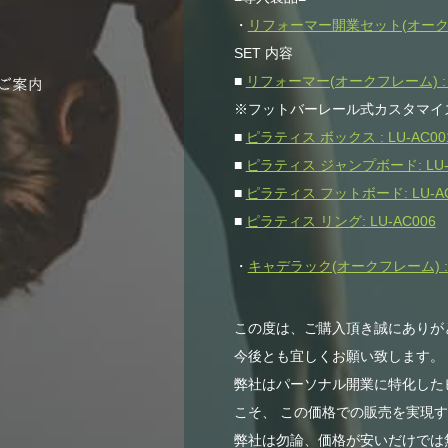
・
リフォーマー開業セット(オークフレー
SET 内容
■
リフォーマー(オークフレーム) : L
※フットバーレール式カスタマイ
■
ピラティス ボックス : LU-AC00
■
ピラティス ジャンプボード: LU-
■
ピラティス フットボード: LU-AC
■
ピラティス リング: LU-AC006
・
キャデラック(オークフレーム) : L
この度は、ご購入頂き誠にありが
今後とも宜しくお願い致します。
弊社はパーソナル開業に特化した
こそ、 この価格での販売を実現
弊社は勿論、価格が安いだけでは無