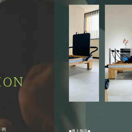
ION
■導入製品■