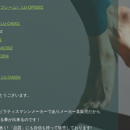
ム) : LU-OPS001
U-OA001
ズ
1
AC002
004
U-OA004
とうございます。
ピラティスマシンメーカーでありメーカー直販売だから
する事が出来るのです！
く! 「品質」にも自信も持って販売しております!