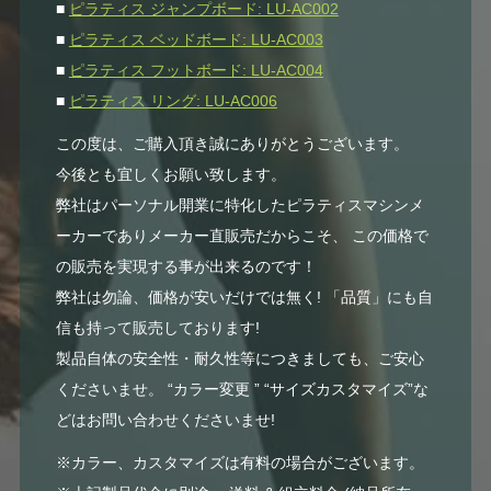
■
ピラティス ジャンプボード: LU-AC002
■
ピラティス ベッドボード: LU-AC003
■
ピラティス フットボード: LU-AC004
■
ピラティス リング: LU-AC006
この度は、ご購入頂き誠にありがとうございます。
今後とも宜しくお願い致します。
弊社はパーソナル開業に特化したピラティスマシンメ
ーカーでありメーカー直販売だからこそ、 この価格で
の販売を実現する事が出来るのです！
弊社は勿論、価格が安いだけでは無く! 「品質」にも自
信も持って販売しております!
製品自体の安全性・耐久性等につきましても、ご安心
くださいませ。 “カラー変更 ” “サイズカスタマイズ”な
どはお問い合わせくださいませ!
※カラー、カスタマイズは有料の場合がございます。