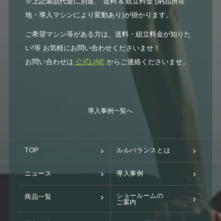
※上記製品代金に別途、 送料 & 組立料金 (納品所在
地・導入マシンにより変動あり)が掛かります。
ご希望マシン等がある方は、送料・組立料金が知りた
い!等 お気軽にお問い合わせくださいませ！
お問い合わせは
公式LINE
からご連絡くださいませ。
導入事例一覧へ
TOP
ルルバランスとは
ニュース
導入事例
ショールームの
商品一覧
ご案内