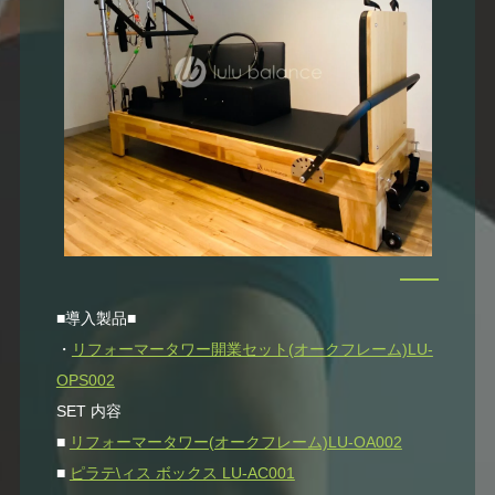
■導入製品■
・
リフォーマータワー開業セット(オークフレーム)LU-
OPS002
SET 内容
■
リフォーマータワー(オークフレーム)LU-OA002
■
ピラテ\ィス ボックス LU-AC001