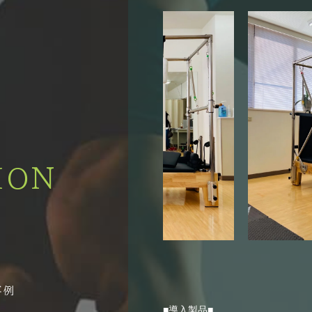
ION
■導入製品■