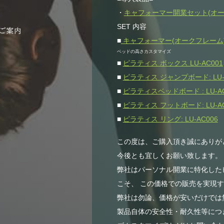
・
キャフォーマー開業セット(オークフ
SET 内容
■
キャフォーマー(オークフレーム)L
ベッドの高さカスタマイズ
■
ピラティス ボックス LU-AC001
■
ピラティス ジャンプボード: LU-
■
ピラティスベッドボード : LU-AC
■
ピラティス フットボード: LU-AC
■
ピラティス リング: LU-AC006
この度は、ご購入頂き誠にありが
今後とも宜しくお願い致します。
弊社はパーソナル開業に特化した
こそ、 この価格での販売を実現
弊社は勿論、価格が安いだけでは無
製品自体の安全性・耐久性等につき