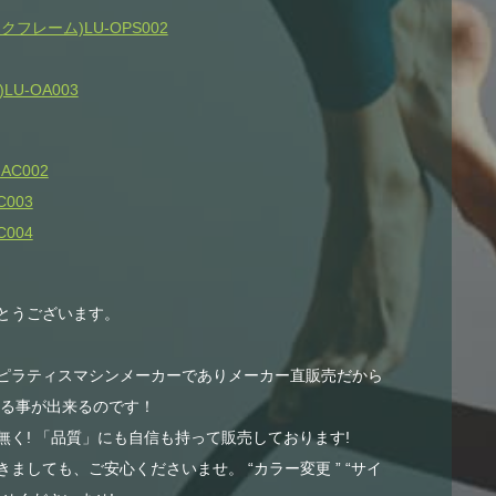
レーム)LU-OPS002
U-OA003
AC002
003
004
とうございます。
ピラティスマシンメーカーでありメーカー直販売だから
する事が出来るのです！
く! 「品質」にも自信も持って販売しております!
ましても、ご安心くださいませ。 “カラー変更 ” “サイ