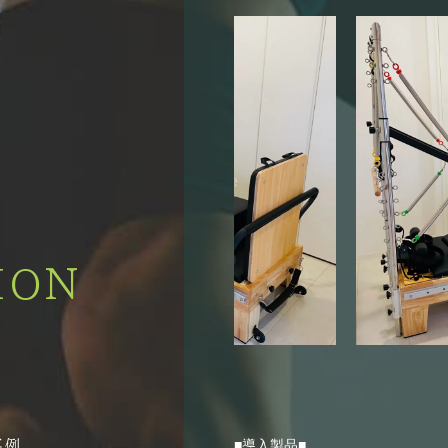
ION
■導入製品■