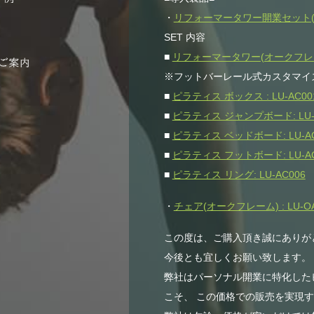
・
リフォーマータワー開業セット(オー
SET 内容
■
リフォーマータワー(オークフレーム)
※フットバーレール式カスタマイ
■
ピラティス ボックス : LU-AC00
■
ピラティス ジャンプボード: LU-
■
ピラティス ベッドボード: LU-AC
■
ピラティス フットボード: LU-AC
■
ピラティス リング: LU-AC006
・
チェア(オークフレーム) : LU-OA
この度は、ご購入頂き誠にありが
今後とも宜しくお願い致します。
弊社はパーソナル開業に特化した
こそ、 この価格での販売を実現