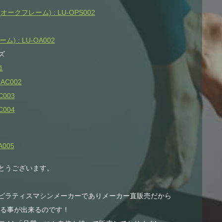
クフレーム) : LU-OPS002
 : LU-OA002
ズ
1
AC002
003
004
005
とうございます。
ピラティスマシンメーカーでありメーカー直販売だから
する事が出来るのです！