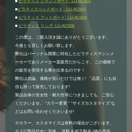
■
ピラティス ジャンプボード: LU-AC002
■
ピラティスベッドボード : LU-AC003
■
ピラティス フットボード: LU-AC004
■
ピラティス リング: LU-AC006
この度は、ご購入頂き誠にありがとうございます。
今後とも宜しくお願い致します。
弊社はパーソナル開業に特化したピラティスマシンメ
ーカーでありメーカー直販売だからこそ、 この価格で
の販売を実現する事が出来るのです！
弊社は勿論、価格が安いだけでは無く! 「品質」にも自
信も持って販売しております!
製品自体の安全性・耐久性等につきましても、ご安心
くださいませ。 “カラー変更 ” “サイズカスタマイズ”な
どはお問い合わせくださいませ!
※カラー、カスタマイズは有料の場合がございます。
※上記製品代金に別途、 送料 & 組立料金 (納品所在