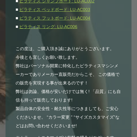
■
ピラティス ジャンプボード: LU-AC002
■
ピラティス ベッドボード: LU-AC003
■
ピラティス フットボード: LU-AC004
■
ピラティス リング: LU-AC006
この度は、ご購入頂き誠にありがとうございます。
今後とも宜しくお願い致します。
弊社はパーソナル開業に特化したピラティスマシンメ
ーカーでありメーカー直販売だからこそ、 この価格で
の販売を実現する事が出来るのです！
弊社は勿論、価格が安いだけでは無く! 「品質」にも自
信も持って販売しております!
製品自体の安全性・耐久性等につきましても、ご安心
くださいませ。 “カラー変更 ” “サイズカスタマイズ”な
どはお問い合わせくださいませ!