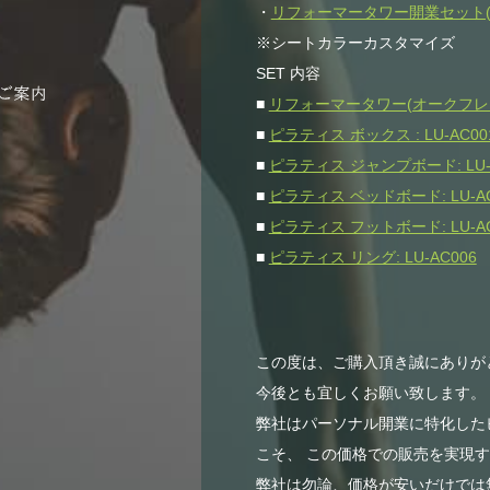
・
リフォーマータワー開業セット(オー
※シートカラーカスタマイズ
SET 内容
■
リフォーマータワー(オークフレーム)
■
ピラティス ボックス : LU-AC00
■
ピラティス ジャンプボード: LU-
■
ピラティス ベッドボード: LU-AC
■
ピラティス フットボード: LU-AC
■
ピラティス リング: LU-AC006
この度は、ご購入頂き誠にありが
今後とも宜しくお願い致します。
弊社はパーソナル開業に特化した
こそ、 この価格での販売を実現
弊社は勿論、価格が安いだけでは無