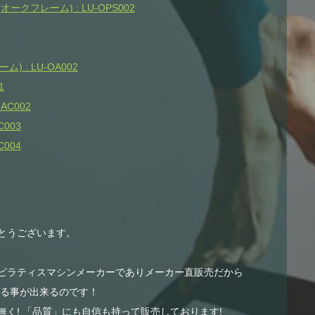
クフレーム) : LU-OPS002
 : LU-OA002
1
AC002
003
004
とうございます。
ピラティスマシンメーカーでありメーカー直販売だから
する事が出来るのです！
く! 「品質」にも自信も持って販売しております!