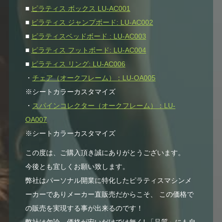
■
ピラティス ボックス LU-AC001
■
ピラティス ジャンプボード: LU-AC002
■
ピラティスベッドボード : LU-AC003
■
ピラティス フットボード: LU-AC004
■
ピラティス リング: LU-AC006
・
チェア（オークフレーム）：LU-OA005
※シートカラーカスタマイズ
・
スパインコレクター（オークフレーム）：LU-
OA007
※シートカラーカスタマイズ
この度は、ご購入頂き誠にありがとうございます。
今後とも宜しくお願い致します。
弊社はパーソナル開業に特化したピラティスマシンメ
ーカーでありメーカー直販売だからこそ、 この価格で
の販売を実現する事が出来るのです！
弊社は勿論、価格が安いだけでは無く! 「品質」にも自