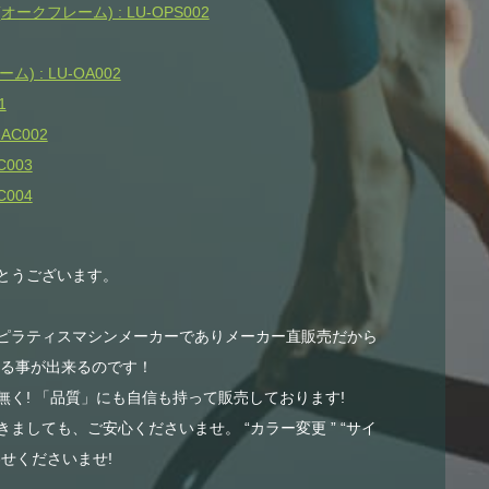
クフレーム) : LU-OPS002
 : LU-OA002
1
AC002
003
004
とうございます。
ピラティスマシンメーカーでありメーカー直販売だから
する事が出来るのです！
く! 「品質」にも自信も持って販売しております!
ましても、ご安心くださいませ。 “カラー変更 ” “サイ
せくださいませ!