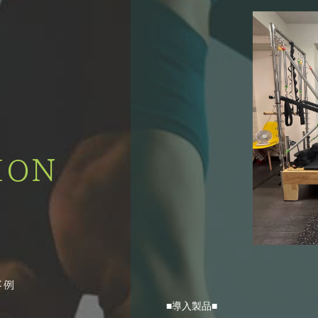
ION
■導入製品■