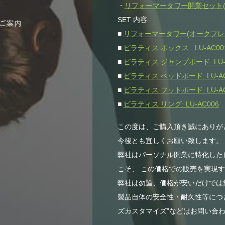
・
リフォーマータワー開業セット(オー
SET 内容
■
リフォーマータワー(オークフレーム)
■
ピラティス ボックス : LU-AC00
■
ピラティス ジャンプボード: LU-
■
ピラティス ベッドボード: LU-AC
■
ピラティス フットボード: LU-AC
■
ピラティス リング: LU-AC006
この度は、ご購入頂き誠にありが
今後とも宜しくお願い致します。
弊社はパーソナル開業に特化した
こそ、 この価格での販売を実現
弊社は勿論、価格が安いだけでは無
製品自体の安全性・耐久性等につき
ズカスタマイズ”などはお問い合わ