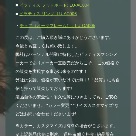
■
ピラティス フットボード: LU-AC004
■
ピラティス リング: LU-AC006
・
チェア（オークフレーム）：LU-OA005
この度は、ご購入頂き誠にありがとうございます。
今後とも宜しくお願い致します。
弊社はパーソナル開業に特化したピラティスマシンメ
ーカーでありメーカー直販売だからこそ、 この価格で
の販売を実現する事が出来るのです！
弊社は勿論、価格が安いだけでは無く! 「品質」にも自
信も持って販売しております!
製品自体の安全性・耐久性等につきましても、ご安心
くださいませ。 “カラー変更 ” “サイズカスタマイズ”な
どはお問い合わせくださいませ!
※カラー、カスタマイズは有料の場合がございます。
※上記製品代金に別途、 送料 & 組立料金 (納品所在