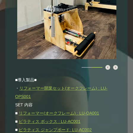
■導入製品■
・
リフォーマー開業セット(オークフレーム) : LU-
OPS001
SET 内容
■
リフォーマー(オークフレーム) : LU-OA001
■
ピラティス ボックス : LU-AC001
■
ピラティス ジャンプボード: LU-AC002