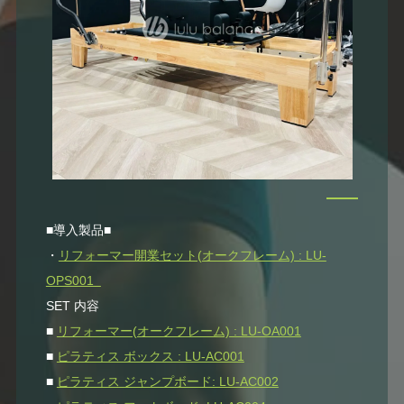
■導入製品■
・
リフォーマー開業セット(オークフレーム) : LU-
OPS001
SET 内容
■
リフォーマー(オークフレーム) : LU-OA001
■
ピラティス ボックス : LU-AC001
■
ピラティス ジャンプボード: LU-AC002