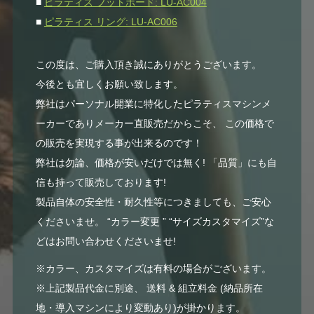
■
ピラティス フットボード: LU-AC004
■
ピラティス リング: LU-AC006
この度は、ご購入頂き誠にありがとうございます。
今後とも宜しくお願い致します。
弊社はパーソナル開業に特化したピラティスマシンメ
ーカーでありメーカー直販売だからこそ、 この価格で
の販売を実現する事が出来るのです！
弊社は勿論、価格が安いだけでは無く! 「品質」にも自
信も持って販売しております!
製品自体の安全性・耐久性等につきましても、ご安心
くださいませ。 “カラー変更 ” “サイズカスタマイズ”な
どはお問い合わせくださいませ!
※カラー、カスタマイズは有料の場合がございます。
※上記製品代金に別途、 送料 & 組立料金 (納品所在
地・導入マシンにより変動あり)が掛かります。