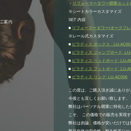
・
リフォーマータワー開業セット(オー
※シートカラーカスタマイズ
SET 内容
■
リフォーマータワー(オークフレーム)
※レール式カスタマイズ
■
ピラティス ボックス : LU-AC00
■
ピラティス ジャンプボード: LU-
■
ピラティス ベッドボード: LU-AC
■
ピラティス フットボード: LU-AC
■
ピラティス リング: LU-AC006
この度は、ご購入頂き誠にありが
今後とも宜しくお願い致します。
弊社はパーソナル開業に特化した
こそ、 この価格での販売を実現
弊社は勿論、価格が安いだけでは無
製品自体の安全性・耐久性等につき