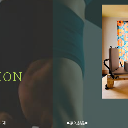
ION
■導入製品■