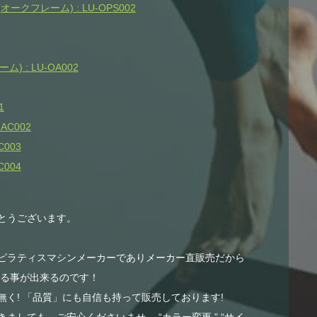
クフレーム) : LU-OPS002
 : LU-OA002
1
AC002
003
004
とうございます。
ピラティスマシンメーカーでありメーカー直販売だから
する事が出来るのです！
く! 「品質」にも自信も持って販売しております!
ましても、ご安心くださいませ。 “カラー変更 ” “サイ