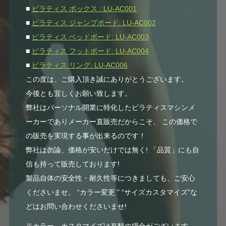
■
ピラティス ボックス : LU-AC001
■
ピラティス ジャンプボード: LU-AC002
■
ピラティス ベッドボード: LU-AC003
■
ピラティス フットボード: LU-AC004
■
ピラティス リング: LU-AC006
この度は、ご購入頂き誠にありがとうございます。
今後とも宜しくお願い致します。
弊社はパーソナル開業に特化したピラティスマシンメ
ーカーでありメーカー直販売だからこそ、 この価格で
の販売を実現する事が出来るのです！
弊社は勿論、価格が安いだけでは無く! 「品質」にも自
信も持って販売しております!
製品自体の安全性・耐久性等につきましても、ご安心
くださいませ。 “カラー変更 ” “サイズカスタマイズ”な
どはお問い合わせくださいませ!
※カラー、カスタマイズは有料の場合がございます。