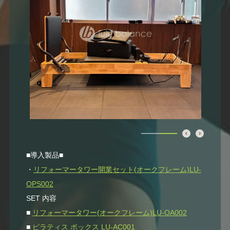
■導入製品■
・
リフォーマータワー開業セット(オークフレーム)LU-
OPS002
SET 内容
■
リフォーマータワー
(オークフレーム)LU-OA002
■
ピラティス ボックス LU-AC001