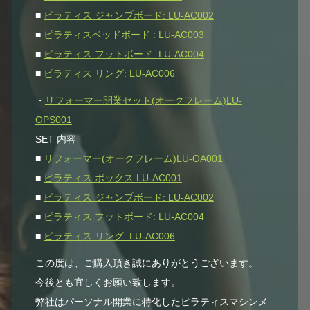
■
ピラティス ジャンプボード: LU-AC002
■
ピラティスベッドボード : LU-AC003
■
ピラティス フットボード: LU-AC004
■
ピラティス リング: LU-AC006
・
リフォーマー開業セット(オークフレーム)LU-
OPS001
SET 内容
■
リフォーマー(オークフレーム)LU-OA001
■
ピラティス ボックス LU-AC001
■
ピラティス ジャンプボード: LU-AC002
■
ピラティス フットボード: LU-AC004
■
ピラティス リング: LU-AC006
この度は、ご購入頂き誠にありがとうございます。
今後とも宜しくお願い致します。
弊社はパーソナル開業に特化したピラティスマシンメ